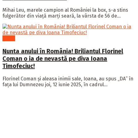
Mihai Leu, marele campion al României la box, s-a stins
fulgerător din viață marți seară, la vârsta de 56 de...
Sport
Nunta anului în România! Briliantul Florinel
Coman o ia de nevastă pe diva Ioana
Timofeciuc!
Florinel Coman și aleasa inimii sale, Ioana, au spus „DA” în
fața lui Dumnezeu joi, 12 iunie 2025, în cadrul...
Publicația Hotinfo îți aduce cele mai importante informații
din întreaga lume, ținându-te la curent cu tot ce
contează.