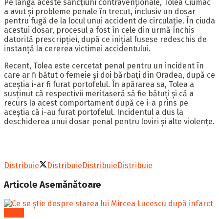
Pe lângă aceste sancțiuni contravenționale, Tolea Ciumac
a avut și probleme penale în trecut, inclusiv un dosar
pentru fugă de la locul unui accident de circulație. În ciuda
acestui dosar, procesul a fost în cele din urmă închis
datorită prescripției, după ce inițial fusese redeschis de
instanță la cererea victimei accidentului.
Recent, Tolea este cercetat penal pentru un incident în
care ar fi bătut o femeie și doi bărbați din Oradea, după ce
aceștia i-ar fi furat portofelul. În apărarea sa, Tolea a
susținut că respectivii meritaseră să fie bătuți și că a
recurs la acest comportament după ce i-a prins pe
aceștia că i-au furat portofelul. Incidentul a dus la
deschiderea unui dosar penal pentru loviri și alte violențe.
Distribuie
Distribuie
Distribuie
Distribuie
Articole
Asemănătoare
Sport