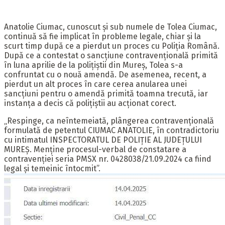
Anatolie Ciumac, cunoscut și sub numele de Tolea Ciumac,
continuă să fie implicat în probleme legale, chiar și la
scurt timp după ce a pierdut un proces cu Poliția Română.
După ce a contestat o sancțiune contravențională primită
în luna aprilie de la polițiștii din Mureș, Tolea s-a
confruntat cu o nouă amendă. De asemenea, recent, a
pierdut un alt proces în care cerea anularea unei
sancțiuni pentru o amendă primită toamna trecută, iar
instanța a decis că polițiștii au acționat corect.
„Respinge, ca neîntemeiată, plângerea contravențională
formulată de petentul CIUMAC ANATOLIE, în contradictoriu
cu intimatul INSPECTORATUL DE POLIȚIE AL JUDEȚULUI
MUREȘ. Menține procesul-verbal de constatare a
contravenției seria PMSX nr. 0428038/21.09.2024 ca fiind
legal și temeinic întocmit”.