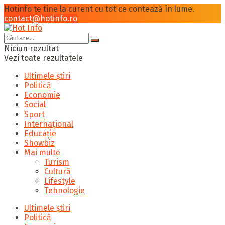
Hotinfo te tine la curent cu tot ce contează în lume.
contact@hotinfo.ro
Niciun rezultat
Vezi toate rezultatele
Ultimele știri
Politică
Economie
Social
Sport
Internațional
Educație
Showbiz
Mai multe
Turism
Cultură
Lifestyle
Tehnologie
Ultimele știri
Politică