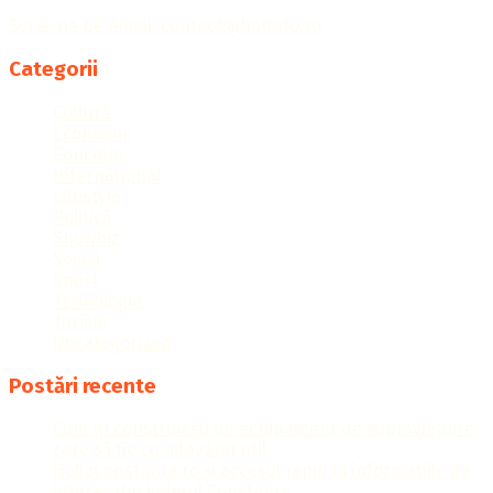
Scrie-ne pe email: contact@hotinfo.ro
Categorii
Cultură
Economie
Educație
Internațional
Lifestyle
Politică
Showbiz
Social
Sport
Tehnologie
Turism
Uncategorized
Postări recente
Cum îți construiești un echipament de supraviețuire
care să fie cu adevărat util
HelloConstanta.ro și accesul rapid la informațiile de
interes din județul Constanța