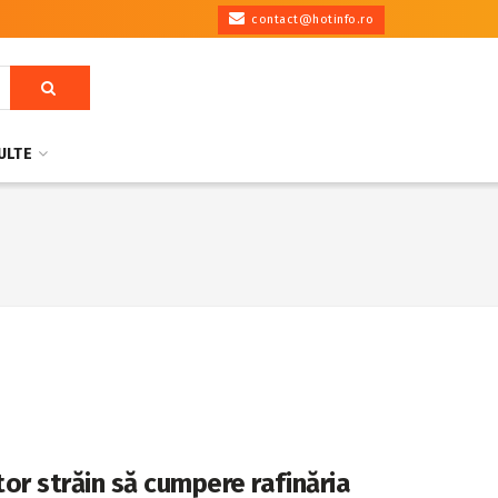
contact@hotinfo.ro
ULTE
itor străin să cumpere rafinăria