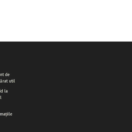
ent de
ărat util
id la
l
rmațiile