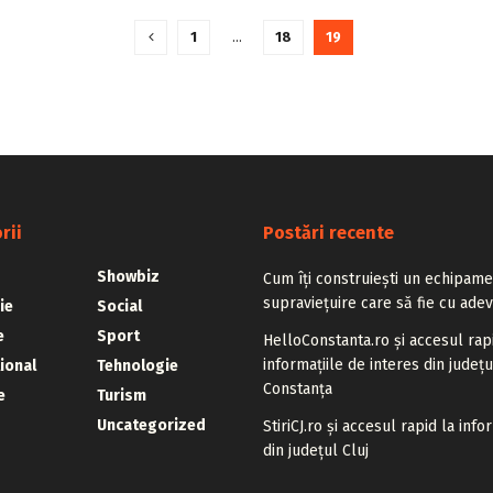
1
…
18
19
rii
Postări recente
Showbiz
Cum îți construiești un echipam
supraviețuire care să fie cu adev
ie
Social
e
Sport
HelloConstanta.ro și accesul rap
informațiile de interes din județu
ional
Tehnologie
Constanța
e
Turism
Uncategorized
StiriCJ.ro și accesul rapid la info
din județul Cluj