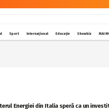
al
Sport
Internațional
Educație
Showbiz
MAI M
terul Energiei din Italia speră ca un invest