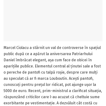
Marcel Ciolacu a stârnit un val de controverse în spațiul
public după ce a apărut la aniversarea Patriarhului
Daniel îmbrăcat elegant, așa cum face de obicei în
aparițiile publice. Elementul central al ținutei sale a fost
o pereche de pantofi cu talpă roșie, despre care mulți
au speculat că ar fi marca Louboutin. Acești pantofi,
cunoscuți pentru prețul lor ridicat, pot ajunge ușor la
5000 de euro. Recent, prim-ministrul a clarificat situația,
răspunzând criticilor care l-au acuzat că cheltuie sume
exorbitante pe vestimentație. A dezvăluit cât costă cu