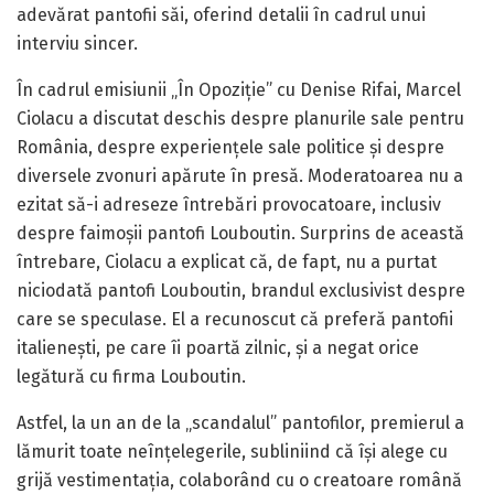
adevărat pantofii săi, oferind detalii în cadrul unui
interviu sincer.
În cadrul emisiunii „În Opoziție” cu Denise Rifai, Marcel
Ciolacu a discutat deschis despre planurile sale pentru
România, despre experiențele sale politice și despre
diversele zvonuri apărute în presă. Moderatoarea nu a
ezitat să-i adreseze întrebări provocatoare, inclusiv
despre faimoșii pantofi Louboutin. Surprins de această
întrebare, Ciolacu a explicat că, de fapt, nu a purtat
niciodată pantofi Louboutin, brandul exclusivist despre
care se speculase. El a recunoscut că preferă pantofii
italienești, pe care îi poartă zilnic, și a negat orice
legătură cu firma Louboutin.
Astfel, la un an de la „scandalul” pantofilor, premierul a
lămurit toate neînțelegerile, subliniind că își alege cu
grijă vestimentația, colaborând cu o creatoare română