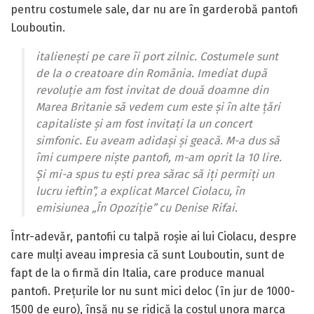
pentru costumele sale, dar nu are în garderobă pantofi
Louboutin.
italienești pe care îi port zilnic. Costumele sunt
de la o creatoare din România. Imediat după
revoluție am fost invitat de două doamne din
Marea Britanie să vedem cum este și în alte țări
capitaliste și am fost invitați la un concert
simfonic. Eu aveam adidași și geacă. M-a dus să
îmi cumpere niște pantofi, m-am oprit la 10 lire.
Și mi-a spus tu ești prea sărac să iți permiți un
lucru ieftin”, a explicat Marcel Ciolacu, în
emisiunea „În Opoziție” cu Denise Rifai.
Într-adevăr, pantofii cu talpă roșie ai lui Ciolacu, despre
care mulți aveau impresia că sunt Louboutin, sunt de
fapt de la o firmă din Italia, care produce manual
pantofi. Prețurile lor nu sunt mici deloc (în jur de 1000-
1500 de euro), însă nu se ridică la costul unora marca