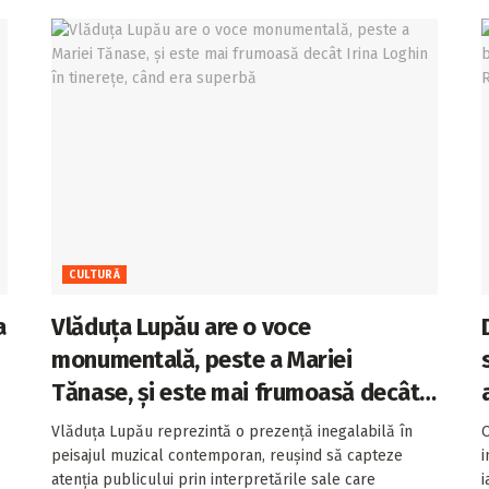
CULTURĂ
a
Vlăduța Lupău are o voce
monumentală, peste a Mariei
Tănase, și este mai frumoasă decât
Irina Loghin în tinerețe, când era
Vlăduța Lupău reprezintă o prezență inegalabilă în
O
superbă
peisajul muzical contemporan, reușind să capteze
i
atenția publicului prin interpretările sale care
i