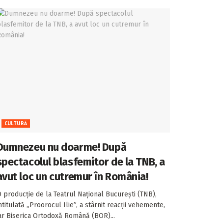
CULTURĂ
Dumnezeu nu doarme! După
spectacolul blasfemitor de la TNB, a
avut loc un cutremur în România!
 producție de la Teatrul Național București (TNB),
ntitulată „Proorocul Ilie”, a stârnit reacții vehemente,
ar Biserica Ortodoxă Română (BOR)...