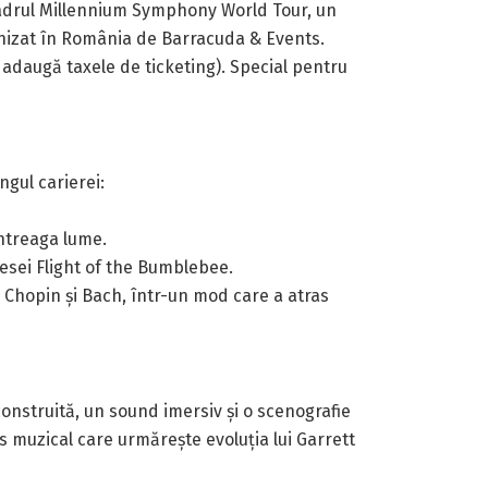
n cadrul Millennium Symphony World Tour, un
nizat în România de Barracuda & Events.
e se adaugă taxele de ticketing). Special pentru
ngul carierei:
întreaga lume.
iesei Flight of the Bumblebee.
a Chopin și Bach, într-un mod care a atras
nstruită, un sound imersiv și o scenografie
s muzical care urmărește evoluția lui Garrett