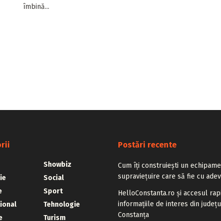
îmbină...
rii
Postări recente
Showbiz
Cum îți construiești un echipam
supraviețuire care să fie cu adev
ie
Social
e
Sport
HelloConstanta.ro și accesul rap
informațiile de interes din județu
ional
Tehnologie
Constanța
e
Turism