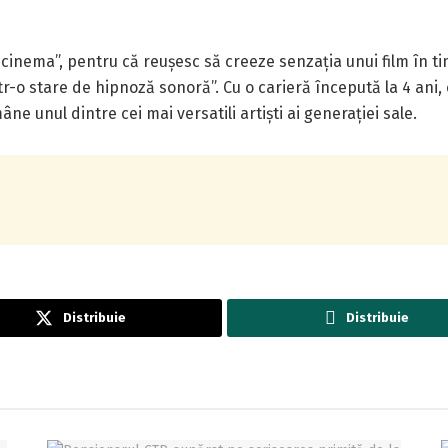
t cinema”, pentru că reușesc să creeze senzația unui film în ti
l într-o stare de hipnoză sonoră”. Cu o carieră începută la 4 an
 unul dintre cei mai versatili artiști ai generației sale.
Distribuie
Distribuie