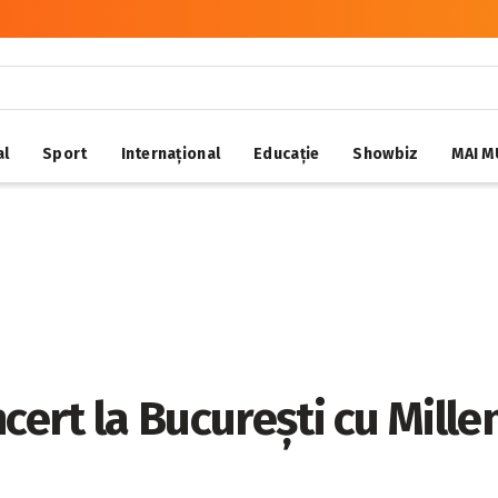
al
Sport
Internațional
Educație
Showbiz
MAI M
ncert la București cu Mi