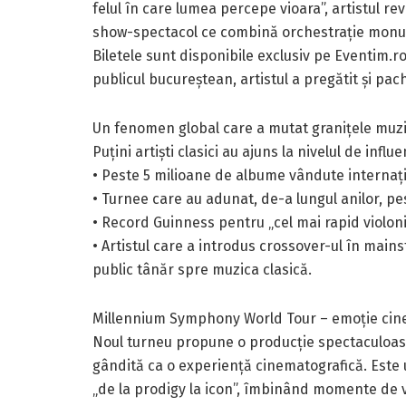
felul în care lumea percepe vioara”, artistul r
show-spectacol ce combină orchestrație monum
Biletele sunt disponibile exclusiv pe Eventim.ro, 
publicul bucureștean, artistul a pregătit și pa
Un fenomen global care a mutat granițele muzi
Puțini artiști clasici au ajuns la nivelul de infl
• Peste 5 milioane de albume vândute internațion
• Turnee care au adunat, de-a lungul anilor, pe
• Record Guinness pentru „cel mai rapid violoni
• Artistul care a introdus crossover-ul în main
public tânăr spre muzica clasică.
Millennium Symphony World Tour – emoție cin
Noul turneu propune o producție spectaculoasă
gândită ca o experiență cinematografică. Este u
„de la prodigy la icon”, îmbinând momente de v