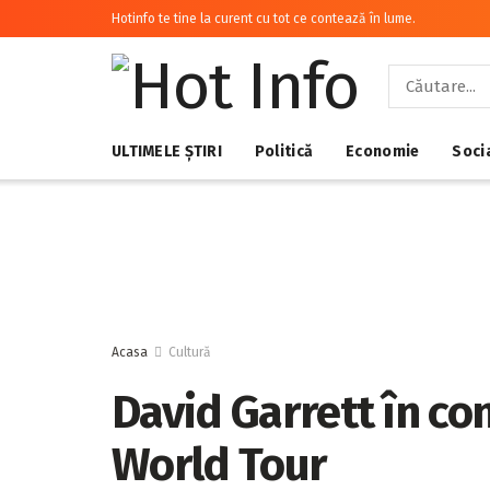
Hotinfo te tine la curent cu tot ce contează în lume.
ULTIMELE ȘTIRI
Politică
Economie
Soci
Acasa
Cultură
David Garrett în co
World Tour