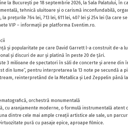
evine la București pe 18 septembrie 2026, la Sala Palatului, î
entală, tehnică uluitoare și o carismă inconfundabilă, orga
la prețurile 764 lei, 713 lei, 611 lei, 407 lei și 254 lei (la car
chete VIP – informații pe platforma Eventim.ro.
cii
uență și popularitate pe care David Garrett l-a construit de-a lu
al și discuri de aur și platină în peste 20 de țări.
ste 3 milioane de spectatori în săli de concerte și arene din 
st din lume”, pentru interpretarea la 13 note pe secundă a p
stream, reinterpretând de la Metallica și Led Zeppelin până l
ematografică, orchestră monumentală
, cu aranjamente moderne, o formulă instrumentală atent co
na dintre cele mai ample creații artistice ale sale, un parcur
irtuozitate pură cu pasaje epice, aproape filmice.