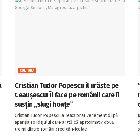
CULTURĂ
a
Cristian Tudor Popescu îl urăște pe
Ceaușescu! Îi face pe românii care îl
susțin „slugi hoațe”
Cristian Tudor Popescu a reacționat vehement după
J
apariția sondajului care arată că aproximativ două
d
treimi dintre români cred că Nicolae...
s