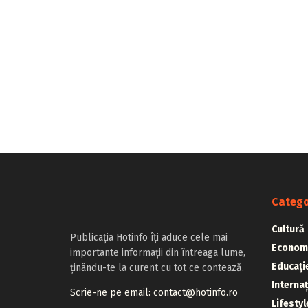
Catego
Cultură
Publicația Hotinfo îți aduce cele mai
Econom
importante informații din întreaga lume,
Educați
ținându-te la curent cu tot ce contează.
Internaț
Scrie-ne pe email: contact@hotinfo.ro
Lifestyl