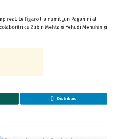
mp real. Le Figaro l-a numit „un Paganini al
i, colaborări cu Zubin Mehta și Yehudi Menuhin și
Distribuie