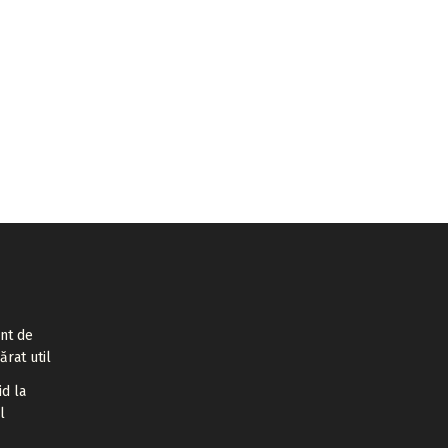
ent de
ărat util
id la
l