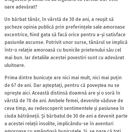
oare adevărat?
Un bărbat tânăr, în vârstă de 30 de ani, a reușit să
șocheze opinia publică prin preferințele sale amoroase
excentrice, fiind gata să facă orice pentru a-și satisface
pasiunile ascunse. Potrivit unor surse, tânărul se implică
într-o relație amoroasă cu bunicile prietenului său cel
mai bun. Iar detaliile acestei povestiri sunt cu adevărat
uluitoare.
Prima dintre bunicuțe are nici mai mult, nici mai puțin
de 67 de ani. Dar așteptați, pentru că poveștea nu se
oprește aici. Această distinsă doamnă are și o soră în
vârstă de 70 de ani. Ambele femei, devenite văduve de
ceva timp, au redescoperit sentimentele și pasiunea în
ciuda bătrâneții. Și bărbatul de 30 de ani a devenit parte
a acestei relații insolite, implicându-se în aventuri
amoroase cu amândouă bunicuțele. Și, se pare că toți