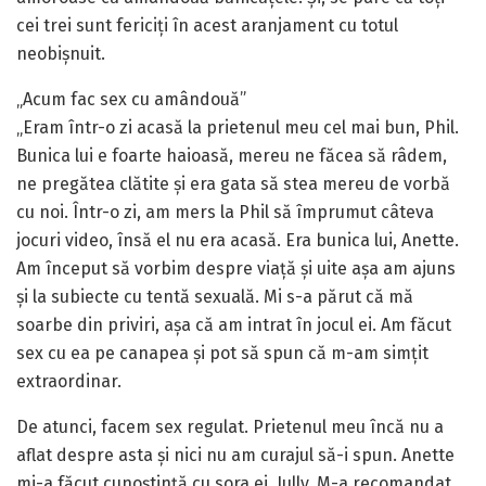
cei trei sunt fericiți în acest aranjament cu totul
neobișnuit.
„Acum fac sex cu amândouă”
„Eram într-o zi acasă la prietenul meu cel mai bun, Phil.
Bunica lui e foarte haioasă, mereu ne făcea să râdem,
ne pregătea clătite și era gata să stea mereu de vorbă
cu noi. Într-o zi, am mers la Phil să împrumut câteva
jocuri video, însă el nu era acasă. Era bunica lui, Anette.
Am început să vorbim despre viață și uite așa am ajuns
și la subiecte cu tentă sexuală. Mi s-a părut că mă
soarbe din priviri, așa că am intrat în jocul ei. Am făcut
sex cu ea pe canapea și pot să spun că m-am simțit
extraordinar.
De atunci, facem sex regulat. Prietenul meu încă nu a
aflat despre asta și nici nu am curajul să-i spun. Anette
mi-a făcut cunoștință cu sora ei, Jully. M-a recomandat