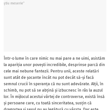
Într-o lume în care nimic nu mai pare a ne uimi, asistăm
la apariția unor povești incredibile, desprinse parcă din
cele mai nebune fantezii. Pentru unii, aceste relatări
sunt atât de șocante încât nu pot decât să-și facă
semnul crucii în speranța că nu sunt adevărate. Alții, în
schimb, nu pot să se abțină și izbucnesc în râs la auzul
lor. În mijlocul acestui vârtej de controverse, există însă
și persoane care, cu toată sinceritatea, susțin că
dragostea și sexul nu au legătură cu vârsta. Dar este