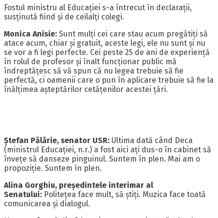
Fostul ministru al Educației s-a întrecut în declarații,
susținută fiind și de ceilalți colegi.
Monica Anisie:
Sunt mulți cei care stau acum pregătiți să
atace acum, chiar și gratuit, aceste legi, ele nu sunt și nu
se vor a fi legi perfecte. Cei peste 25 de ani de experiență
în rolul de profesor și înalt funcționar public mă
îndreptățesc să vă spun că nu legea trebuie să fie
perfectă, ci oamenii care o pun în aplicare trebuie să fie la
înălțimea așteptărilor cetățenilor acestei țări.
Ștefan Pălărie, senator USR:
Ultima dată când Deca
(ministrul Educației, n.r.) a fost aici ați dus-o în cabinet să
învețe să danseze pinguinul. Suntem în plen. Mai am o
propoziție. Suntem în plen.
Alina Gorghiu, președintele interimar al
Senatului:
Politețea face mult, să știți. Muzica face toată
comunicarea și dialogul.