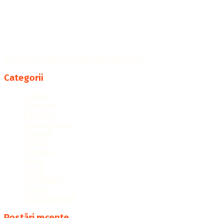
Publicația Hotinfo îți aduce cele mai importante informații
din întreaga lume, ținându-te la curent cu tot ce
contează.
Scrie-ne pe email: contact@hotinfo.ro
Categorii
Cultură
Economie
Educație
Internațional
Lifestyle
Politică
Showbiz
Social
Sport
Tehnologie
Turism
Uncategorized
Postări recente