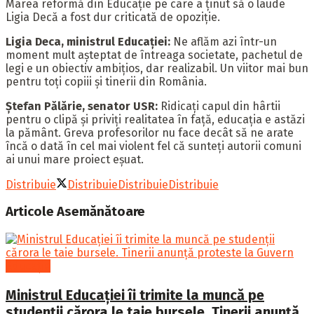
Marea reformă din Educație pe care a ținut să o laude
Ligia Decă a fost dur criticată de opoziție.
Ligia Deca, ministrul Educației:
Ne aflăm azi într-un
moment mult așteptat de întreaga societate, pachetul de
legi e un obiectiv ambițios, dar realizabil. Un viitor mai bun
pentru toți copiii și tinerii din România.
Ștefan Pălărie, senator USR:
Ridicați capul din hârtii
pentru o clipă și priviți realitatea în față, educația e astăzi
la pământ. Greva profesorilor nu face decât să ne arate
încă o dată în cel mai violent fel că sunteți autorii comuni
ai unui mare proiect eșuat.
Distribuie
Distribuie
Distribuie
Distribuie
Articole
Asemănătoare
Educație
Ministrul Educației îi trimite la muncă pe
studenții cărora le taie bursele. Tinerii anunță