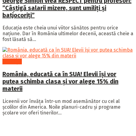
George Simion vrea RESPECT pentru profesori:
”Câștigă salarii mizere, sunt umiliți și
batjocoriți”
Educația este cheia unui viitor sănătos pentru orice
națiune. Dar în România ultimelor decenii, această cheie a
fost lăsată să...
Educație
România, educată ca în SUA! Elevii îşi vor
putea schimba clasa şi vor alege 15% din
materii
Liceenii vor învăța într-un mod asemănător cu cel al
școlilor din America. Noile planuri-cadru și programe
școlare vor oferi tinerilor...