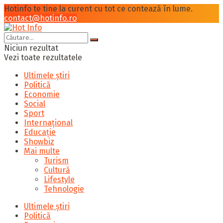
Hotinfo te tine la curent cu tot ce contează în lume.
contact@hotinfo.ro
Niciun rezultat
Vezi toate rezultatele
Ultimele știri
Politică
Economie
Social
Sport
Internațional
Educație
Showbiz
Mai multe
Turism
Cultură
Lifestyle
Tehnologie
Ultimele știri
Politică