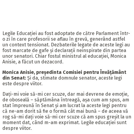
Legile Educației au fost adoptate de către Parlament într-
o zi în care profesorii se aflau în grevă, generând astfel
un context tensionat. Dezbaterile legate de aceste legi au
fost marcate de gafe și declarații neinspirate din partea
unor senatori. Chiar fostul ministrul al educației, Monica
Anisie, a făcut un dezacord.
Monica Anisie, președinta Comisiei pentru Învățământ
din Senat:
Și da, stimate domnule senator, aceste legi
este despre viitor.
Dați-mi voie să-mi cer scuze, dar mai devrene de emoție,
de oboseală – săptămâna întreagă, așa cum am spus, am
stat împreună în Senat și am lucrat la aceste legi pentru
că ne-am dorit să fie o formă cât mai bună – de aceea vă
rog să-mi dați voie să-mi cer scuze că am spus greșit la un
moment dat, când m-am exprimat. Legile educației sunt
despre viitor.