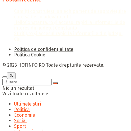
Cum îți construiești un echipament de supraviețuire
care să fie cu adevărat util
HelloConstanta.ro și accesul rapid la informațiile de
interes din județul Constanța
StiriCJ.ro și accesul rapid la informațiile din județul
Cluj
Politica de confidențialitate
Politica Cookie
© 2023
HOTINFO.RO
Toate drepturile rezervate.
Niciun rezultat
Vezi toate rezultatele
Ultimele știri
Politică
Economie
Social
Sport