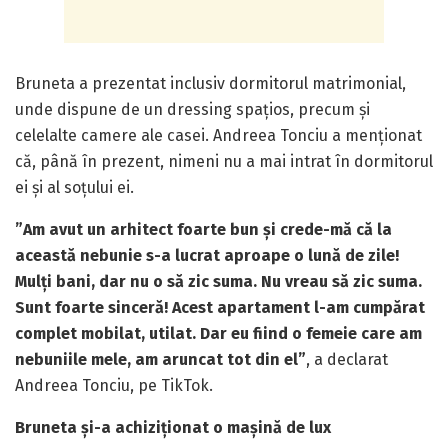
Bruneta a prezentat inclusiv dormitorul matrimonial,
unde dispune de un dressing spațios, precum și
celelalte camere ale casei. Andreea Tonciu a menționat
că, până în prezent, nimeni nu a mai intrat în dormitorul
ei și al soțului ei.
”Am avut un arhitect foarte bun și crede-mă că la
această nebunie s-a lucrat aproape o lună de zile!
Mulți bani, dar nu o să zic suma. Nu vreau să zic suma.
Sunt foarte sinceră! Acest apartament l-am cumpărat
complet mobilat, utilat. Dar eu fiind o femeie care am
nebuniile mele, am aruncat tot din el”
, a declarat
Andreea Tonciu, pe TikTok.
Bruneta și-a achiziționat o mașină de lux