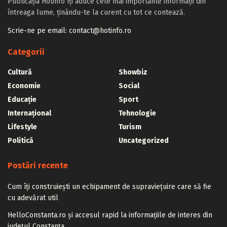
Publicația Hotinfo îți aduce cele mai importante informații din
întreaga lume, ținându-te la curent cu tot ce contează.
Scrie-ne pe email: contact@hotinfo.ro
Categorii
Cultură
Showbiz
Economie
Social
Educație
Sport
Internațional
Tehnologie
Lifestyle
Turism
Politică
Uncategorized
Postări recente
Cum îți construiești un echipament de supraviețuire care să fie
cu adevărat util
HelloConstanta.ro și accesul rapid la informațiile de interes din
județul Constanța