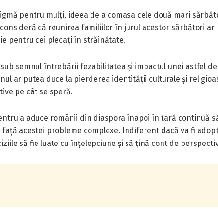
igmă pentru mulți, ideea de a comasa cele două mari sărbători
consideră că reunirea familiilor în jurul acestor sărbători ar 
ție pentru cei plecați în străinătate.
n sub semnul întrebării fezabilitatea și impactul unei astfel d
 ar putea duce la pierderea identității culturale și religio
tive pe cât se speră.
entru a aduce românii din diaspora înapoi în țară continuă să 
 față acestei probleme complexe. Indiferent dacă va fi adopta
iile să fie luate cu înțelepciune și să țină cont de perspective