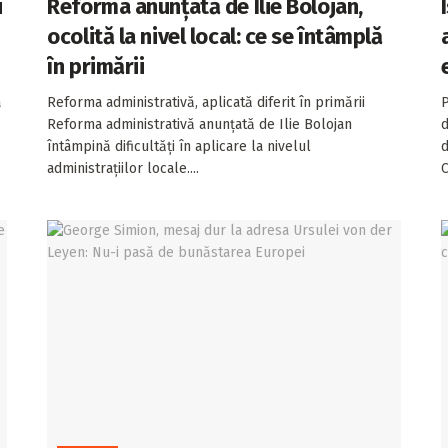
i
Reforma anunțată de Ilie Bolojan,
ocolită la nivel local: ce se întâmplă
în primării
a
Reforma administrativă, aplicată diferit în primării
P
Reforma administrativă anunțată de Ilie Bolojan
d
întâmpină dificultăți în aplicare la nivelul
d
administrațiilor locale....
C