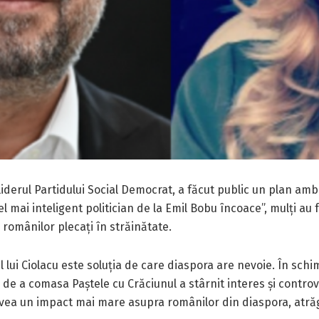
liderul Partidului Social Democrat, a făcut public un plan am
l mai inteligent politician de la Emil Bobu încoace”, mulți au f
românilor plecați în străinătate.
l lui Ciolacu este soluția de care diaspora are nevoie. În sch
de a comasa Paștele cu Crăciunul a stârnit interes și controv
 avea un impact mai mare asupra românilor din diaspora, atrăg