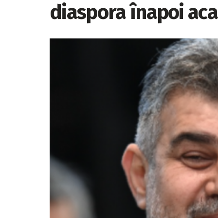
diaspora înapoi aca