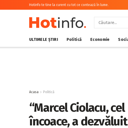
Hotinfo te tine la curent cu tot ce contează în lume.
ULTIMELE ȘTIRI
Politică
Economie
Soci
Acasa
Politică
“Marcel Ciolacu, cel
încoace, a dezvălui