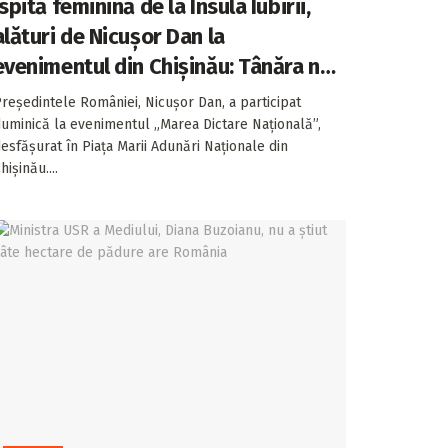
Ispită feminină de la Insula Iubirii,
alături de Nicușor Dan la
evenimentul din Chișinău: Tânăra nu
a ratat momentul
reședintele României, Nicușor Dan, a participat
uminică la evenimentul „Marea Dictare Națională”,
esfășurat în Piața Marii Adunări Naționale din
hișinău....