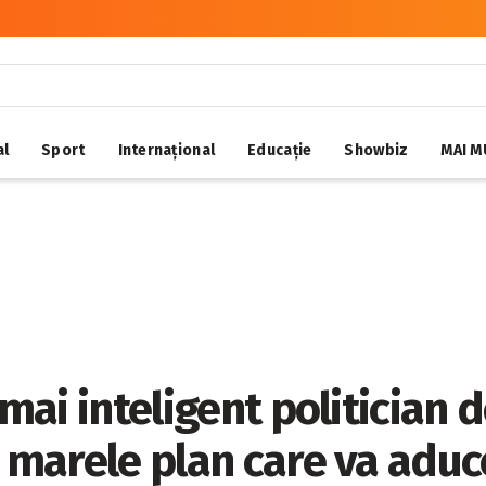
al
Sport
Internațional
Educație
Showbiz
MAI M
 mai inteligent politician 
t marele plan care va aduc