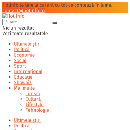
Hotinfo te tine la curent cu tot ce contează în lume.
contact@hotinfo.ro
Niciun rezultat
Vezi toate rezultatele
Ultimele știri
Politică
Economie
Social
Sport
Internațional
Educație
Showbiz
Mai multe
Turism
Cultură
Lifestyle
Tehnologie
Ultimele știri
Politică