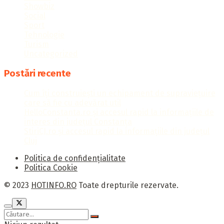
Showbiz
Social
Sport
Tehnologie
Turism
Uncategorized
Postări recente
Cum îți construiești un echipament de supraviețuire
care să fie cu adevărat util
HelloConstanta.ro și accesul rapid la informațiile de
interes din județul Constanța
StiriCJ.ro și accesul rapid la informațiile din județul
Cluj
Politica de confidențialitate
Politica Cookie
© 2023
HOTINFO.RO
Toate drepturile rezervate.