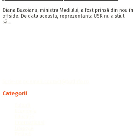
Diana Buzoianu, ministra Mediului, a fost prinsă din nou în
offside. De data aceasta, reprezentanta USR nu a știut
să...
Publicația Hotinfo îți aduce cele mai importante informații
din întreaga lume, ținându-te la curent cu tot ce
contează.
Scrie-ne pe email: contact@hotinfo.ro
Categorii
Cultură
Economie
Educație
Internațional
Lifestyle
Politică