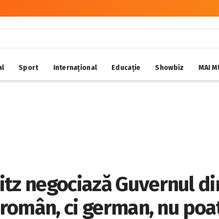
al
Sport
Internațional
Educație
Showbiz
MAI M
itz negociază Guvernul di
n român, ci german, nu poa