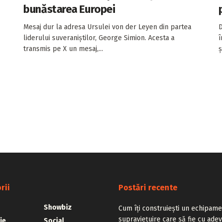
bunăstarea Europei
Mesaj dur la adresa Ursulei von der Leyen din partea
D
liderului suveraniștilor, George Simion. Acesta a
î
transmis pe X un mesaj,...
ș
rii
Postări recente
Showbiz
Cum îți construiești un echipam
supraviețuire care să fie cu adev
ie
Social