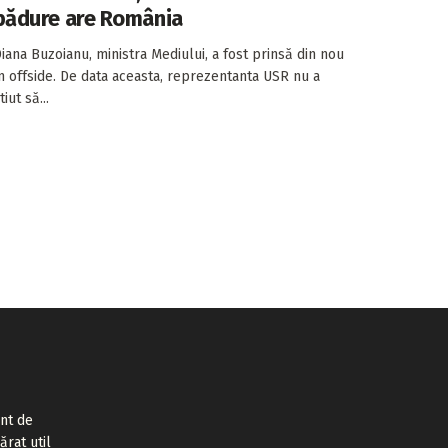
pădure are România
iana Buzoianu, ministra Mediului, a fost prinsă din nou
n offside. De data aceasta, reprezentanta USR nu a
tiut să...
ent de
ărat util