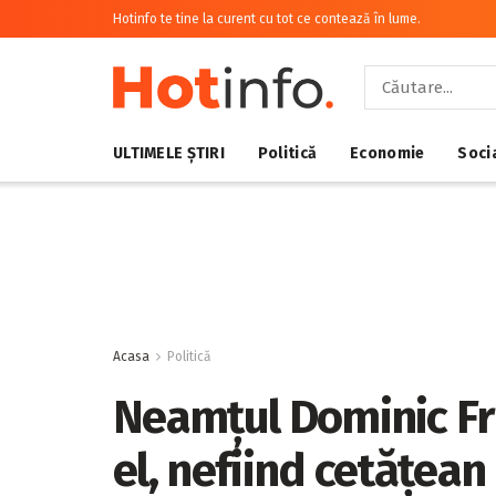
Hotinfo te tine la curent cu tot ce contează în lume.
ULTIMELE ȘTIRI
Politică
Economie
Soci
Acasa
Politică
Neamțul Dominic Fr
el, nefiind cetățea