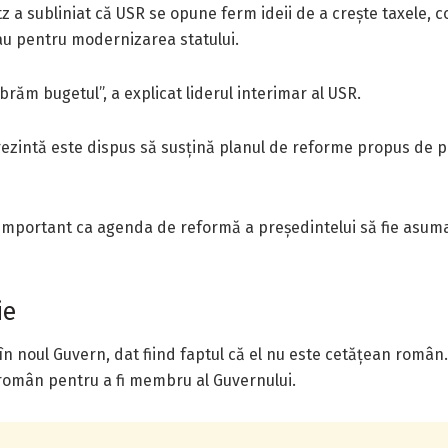
itz a subliniat că USR se opune ferm ideii de a crește taxele,
au pentru modernizarea statului.
ibrăm bugetul”, a explicat liderul interimar al USR.
prezintă este dispus să susțină planul de reforme propus de 
 important ca agenda de reformă a președintelui să fie asuma
ie
n noul Guvern, dat fiind faptul că el nu este cetățean român. Pot
n român pentru a fi membru al Guvernului.