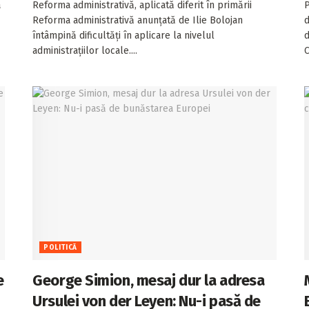
a
Reforma administrativă, aplicată diferit în primării
P
Reforma administrativă anunțată de Ilie Bolojan
d
întâmpină dificultăți în aplicare la nivelul
d
administrațiilor locale....
C
POLITICĂ
e
George Simion, mesaj dur la adresa
Ursulei von der Leyen: Nu-i pasă de