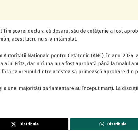
rul Timișoarei declara că dosarul său de cetățenie a fost apro
ân, acest lucru nu s-a întâmplat.
rm Autorității Naționale pentru Cetățenie (ANC), în anul 2024,
a a lui Fritz, dar niciuna nu a fost aprobată până la finalul 
, fără ca vreunul dintre acestea să primească aprobare din 
 a unei majorități parlamentare au început marți. La discuții
Distribuie
Distribuie