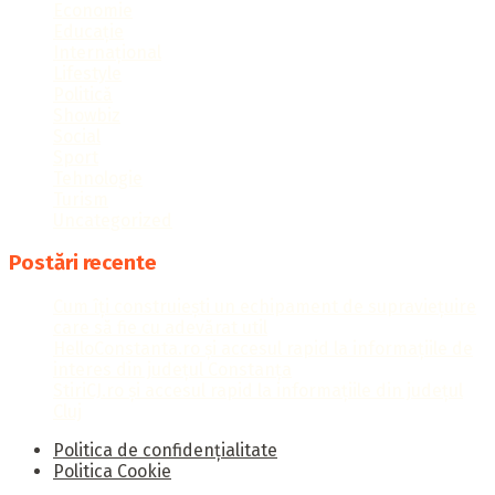
Economie
Educație
Internațional
Lifestyle
Politică
Showbiz
Social
Sport
Tehnologie
Turism
Uncategorized
Postări recente
Cum îți construiești un echipament de supraviețuire
care să fie cu adevărat util
HelloConstanta.ro și accesul rapid la informațiile de
interes din județul Constanța
StiriCJ.ro și accesul rapid la informațiile din județul
Cluj
Politica de confidențialitate
Politica Cookie