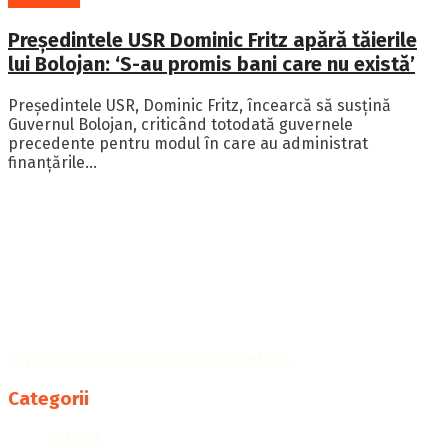
Președintele USR Dominic Fritz apără tăierile
lui Bolojan: ‘S-au promis bani care nu există’
Președintele USR, Dominic Fritz, încearcă să susțină
Guvernul Bolojan, criticând totodată guvernele
precedente pentru modul în care au administrat
finanțările...
Publicația Hotinfo îți aduce cele mai importante informații
din întreaga lume, ținându-te la curent cu tot ce
contează.
Scrie-ne pe email: contact@hotinfo.ro
Categorii
Cultură