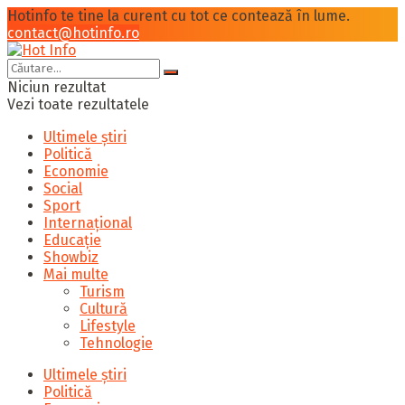
Hotinfo te tine la curent cu tot ce contează în lume.
contact@hotinfo.ro
Niciun rezultat
Vezi toate rezultatele
Ultimele știri
Politică
Economie
Social
Sport
Internațional
Educație
Showbiz
Mai multe
Turism
Cultură
Lifestyle
Tehnologie
Ultimele știri
Politică