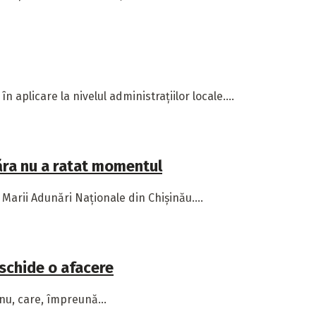
 aplicare la nivelul administrațiilor locale....
năra nu a ratat momentul
Marii Adunări Naționale din Chișinău....
eschide o afacere
anu, care, împreună...