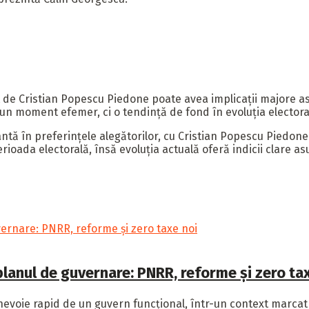
ut de Cristian Popescu Piedone poate avea implicații majore as
 un moment efemer, ci o tendință de fond în evoluția electora
antă în preferințele alegătorilor, cu Cristian Popescu Piedo
ada electorală, însă evoluția actuală oferă indicii clare asup
anul de guvernare: PNRR, reforme și zero tax
oie rapid de un guvern funcțional, într-un context marcat 