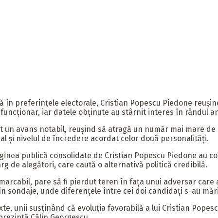
ă în preferințele electorale, Cristian Popescu Piedone reuși
ncționar, iar datele obținute au stârnit interes în rândul anal
at un avans notabil, reușind să atragă un număr mai mare de 
cal și nivelul de încredere acordat celor două personalități.
aginea publică consolidate de Cristian Popescu Piedone au con
 de alegători, care caută o alternativă politică credibilă.
marcabil, pare să fi pierdut teren în fața unui adversar care
 în sondaje, unde diferențele între cei doi candidați s-au măr
mixte, unii susținând că evoluția favorabilă a lui Cristian Po
reprezintă Călin Georgescu.