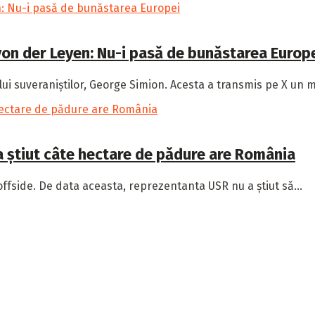
von der Leyen: Nu-i pasă de bunăstarea Europ
ui suveraniștilor, George Simion. Acesta a transmis pe X un me
a știut câte hectare de pădure are România
offside. De data aceasta, reprezentanta USR nu a știut să...
din întreaga lume, ținându-te la curent cu tot ce contează.