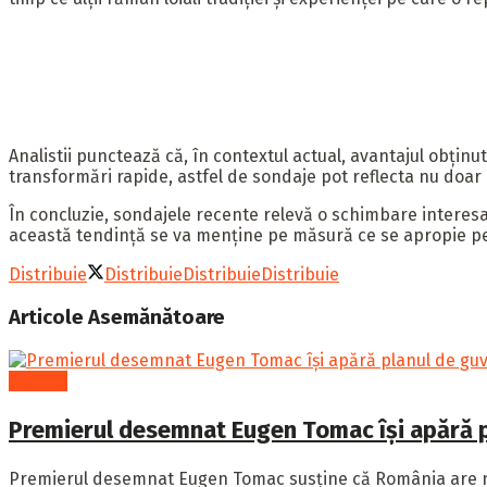
Analistii punctează că, în contextul actual, avantajul obțin
transformări rapide, astfel de sondaje pot reflecta nu doar
În concluzie, sondajele recente relevă o schimbare interes
această tendință se va menține pe măsură ce se apropie perio
Distribuie
Distribuie
Distribuie
Distribuie
Articole
Asemănătoare
Politică
Premierul desemnat Eugen Tomac își apără pl
Premierul desemnat Eugen Tomac susține că România are nev