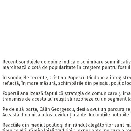
Recent sondajele de opinie indică o schimbare semnificativ
marchează o cotă de popularitate în creștere pentru fostul fu
În sondajele recente, Cristian Popescu Piedone a înregistr
reflectă, în mare măsură, schimbările din peisajul politic lo
Experții analizează faptul că strategia de comunicare și im
transmise de acesta au reușit să rezoneze cu un segment larg
Pe de altă parte, Călin Georgescu, deși a avut un parcurs re
Această dinamică a fost evidențiată de fluctuațiile notabile
Reacțiile din mediul politic și din rândul alegătorilor sunt 
timp ce alții rămân loiali tradiției și experienței pe care o 