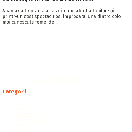
Anamaria Prodan a atras din nou atenția fanilor săi
printr-un gest spectaculos. Impresara, una dintre cele
mai cunoscute femei de...
Publicația Hotinfo îți aduce cele mai importante informații
din întreaga lume, ținându-te la curent cu tot ce
contează.
Scrie-ne pe email: contact@hotinfo.ro
Categorii
Cultură
Economie
Educație
Internațional
Lifestyle
Politică