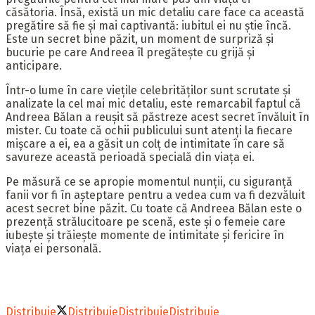
căsătoria. Însă, există un mic detaliu care face ca această
pregătire să fie și mai captivantă: iubitul ei nu știe încă.
Este un secret bine păzit, un moment de surpriză și
bucurie pe care Andreea îl pregătește cu grijă și
anticipare.
Într-o lume în care viețile celebrităților sunt scrutate și
analizate la cel mai mic detaliu, este remarcabil faptul că
Andreea Bălan a reușit să păstreze acest secret învăluit în
mister. Cu toate că ochii publicului sunt atenți la fiecare
mișcare a ei, ea a găsit un colț de intimitate în care să
savureze această perioadă specială din viața ei.
Pe măsură ce se apropie momentul nunții, cu siguranță
fanii vor fi în așteptare pentru a vedea cum va fi dezvăluit
acest secret bine păzit. Cu toate că Andreea Bălan este o
prezență strălucitoare pe scenă, este și o femeie care
iubește și trăiește momente de intimitate și fericire în
viața ei personală.
Distribuie
Distribuie
Distribuie
Distribuie