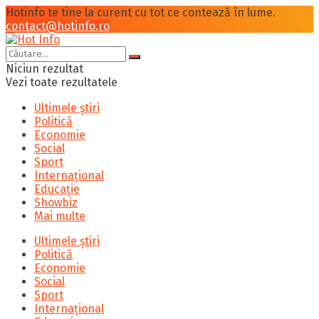
Hotinfo te tine la curent cu tot ce contează în lume.
contact@hotinfo.ro
Niciun rezultat
Vezi toate rezultatele
Ultimele știri
Politică
Economie
Social
Sport
Internațional
Educație
Showbiz
Mai multe
Ultimele știri
Politică
Economie
Social
Sport
Internațional