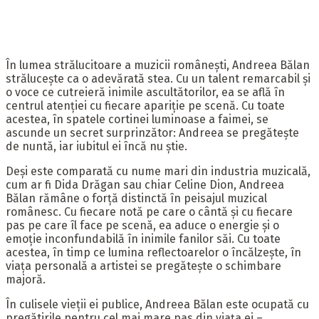
În lumea strălucitoare a muzicii românești, Andreea Bălan
strălucește ca o adevărată stea. Cu un talent remarcabil și
o voce ce cutreieră inimile ascultătorilor, ea se află în
centrul atenției cu fiecare apariție pe scenă. Cu toate
acestea, în spatele cortinei luminoase a faimei, se
ascunde un secret surprinzător: Andreea se pregătește
de nuntă, iar iubitul ei încă nu știe.
Deși este comparată cu nume mari din industria muzicală,
cum ar fi Dida Drăgan sau chiar Celine Dion, Andreea
Bălan rămâne o forță distinctă în peisajul muzical
românesc. Cu fiecare notă pe care o cântă și cu fiecare
pas pe care îl face pe scenă, ea aduce o energie și o
emoție inconfundabilă în inimile fanilor săi. Cu toate
acestea, în timp ce lumina reflectoarelor o încălzește, în
viața personală a artistei se pregătește o schimbare
majoră.
În culisele vieții ei publice, Andreea Bălan este ocupată cu
pregătirile pentru cel mai mare pas din viața ei –