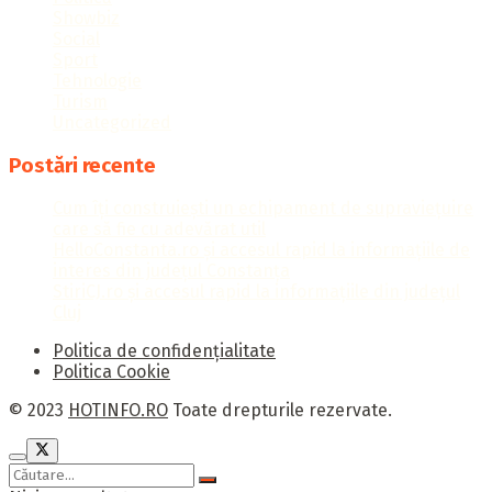
Showbiz
Social
Sport
Tehnologie
Turism
Uncategorized
Postări recente
Cum îți construiești un echipament de supraviețuire
care să fie cu adevărat util
HelloConstanta.ro și accesul rapid la informațiile de
interes din județul Constanța
StiriCJ.ro și accesul rapid la informațiile din județul
Cluj
Politica de confidențialitate
Politica Cookie
© 2023
HOTINFO.RO
Toate drepturile rezervate.