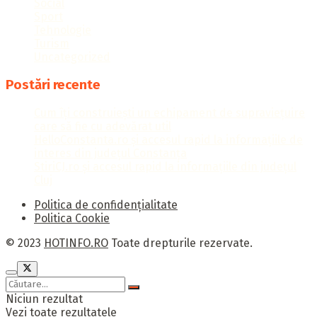
Social
Sport
Tehnologie
Turism
Uncategorized
Postări recente
Cum îți construiești un echipament de supraviețuire
care să fie cu adevărat util
HelloConstanta.ro și accesul rapid la informațiile de
interes din județul Constanța
StiriCJ.ro și accesul rapid la informațiile din județul
Cluj
Politica de confidențialitate
Politica Cookie
© 2023
HOTINFO.RO
Toate drepturile rezervate.
Niciun rezultat
Vezi toate rezultatele