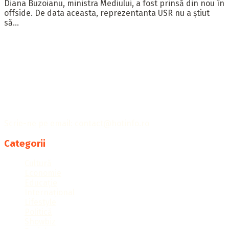
Diana Buzoianu, ministra Mediului, a fost prinsă din nou în
offside. De data aceasta, reprezentanta USR nu a știut
să...
Publicația Hotinfo îți aduce cele mai importante informații
din întreaga lume, ținându-te la curent cu tot ce
contează.
Scrie-ne pe email: contact@hotinfo.ro
Categorii
Cultură
Economie
Educație
Internațional
Lifestyle
Politică
Showbiz