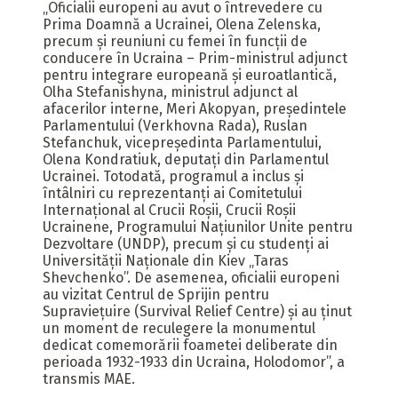
„Oficialii europeni au avut o întrevedere cu
Prima Doamnă a Ucrainei, Olena Zelenska,
precum și reuniuni cu femei în funcții de
conducere în Ucraina – Prim-ministrul adjunct
pentru integrare europeană şi euroatlantică,
Olha Stefanishyna, ministrul adjunct al
afacerilor interne, Meri Akopyan, președintele
Parlamentului (Verkhovna Rada), Ruslan
Stefanchuk, vicepreședinta Parlamentului,
Olena Kondratiuk, deputați din Parlamentul
Ucrainei. Totodată, programul a inclus și
întâlniri cu reprezentanți ai Comitetului
Internațional al Crucii Roșii, Crucii Roșii
Ucrainene, Programului Națiunilor Unite pentru
Dezvoltare (UNDP), precum și cu studenți ai
Universității Naționale din Kiev „Taras
Shevchenko”. De asemenea, oficialii europeni
au vizitat Centrul de Sprijin pentru
Supraviețuire (Survival Relief Centre) și au ținut
un moment de reculegere la monumentul
dedicat comemorării foametei deliberate din
perioada 1932-1933 din Ucraina, Holodomor”, a
transmis MAE.