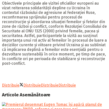
Obiectivele principale ale vizitei oficialilor europeni au
vizat reiterarea solidarității depline cu Ucraina în
contextul războiului de agresiune al Federației Ruse,
reconfirmarea sprijinului pentru procesul de
reconstrucție şi abordarea situației femeilor şi fetelor din
zone de război şi conflict, conform Rezoluției Consiliului de
Securitate al ONU 1325 (2000) privind femeile, pacea şi
securitatea. Astfel, participantele la vizită au susținut
importanța unui rol activ al femeilor în procesul de luare a
deciziilor curente şi viitoare privind Ucraina şi au subliniat
că implicarea deplină a femeilor este esenţială pentru o
dezvoltare sustenabilă în orice moment, pe timp de pace,
în conflicte ori pe perioada de stabilizare și reconstrucție
post-conflict.
Distribuie
Distribuie
Distribuie
Distribuie
Articole
Asemănătoare