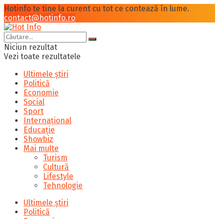
Hotinfo te tine la curent cu tot ce contează în lume.
contact@hotinfo.ro
Niciun rezultat
Vezi toate rezultatele
Ultimele știri
Politică
Economie
Social
Sport
Internațional
Educație
Showbiz
Mai multe
Turism
Cultură
Lifestyle
Tehnologie
Ultimele știri
Politică