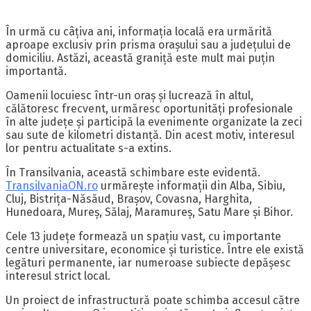
În urmă cu câțiva ani, informația locală era urmărită
aproape exclusiv prin prisma orașului sau a județului de
domiciliu. Astăzi, această graniță este mult mai puțin
importantă.
Oamenii locuiesc într-un oraș și lucrează în altul,
călătoresc frecvent, urmăresc oportunități profesionale
în alte județe și participă la evenimente organizate la zeci
sau sute de kilometri distanță. Din acest motiv, interesul
lor pentru actualitate s-a extins.
În Transilvania, această schimbare este evidentă.
TransilvaniaON.ro
urmărește informații din Alba, Sibiu,
Cluj, Bistrița-Năsăud, Brașov, Covasna, Harghita,
Hunedoara, Mureș, Sălaj, Maramureș, Satu Mare și Bihor.
Cele 13 județe formează un spațiu vast, cu importante
centre universitare, economice și turistice. Între ele există
legături permanente, iar numeroase subiecte depășesc
interesul strict local.
Un proiect de infrastructură poate schimba accesul către