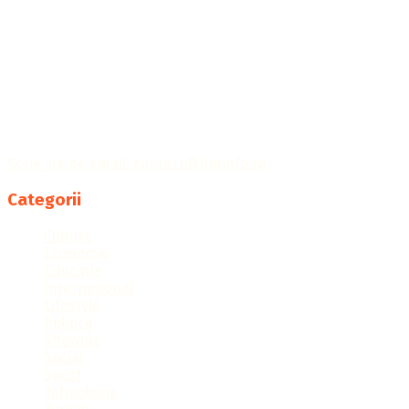
Publicația Hotinfo îți aduce cele mai importante informații
din întreaga lume, ținându-te la curent cu tot ce
contează.
Scrie-ne pe email: contact@hotinfo.ro
Categorii
Cultură
Economie
Educație
Internațional
Lifestyle
Politică
Showbiz
Social
Sport
Tehnologie