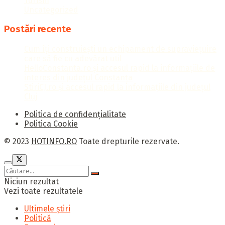
Turism
Uncategorized
Postări recente
Cum îți construiești un echipament de supraviețuire
care să fie cu adevărat util
HelloConstanta.ro și accesul rapid la informațiile de
interes din județul Constanța
StiriCJ.ro și accesul rapid la informațiile din județul
Cluj
Politica de confidențialitate
Politica Cookie
© 2023
HOTINFO.RO
Toate drepturile rezervate.
Niciun rezultat
Vezi toate rezultatele
Ultimele știri
Politică