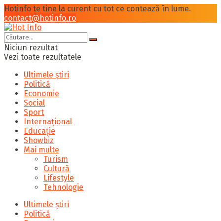
Hotinfo te tine la curent cu tot ce contează în lume.
contact@hotinfo.ro
Niciun rezultat
Vezi toate rezultatele
Ultimele știri
Politică
Economie
Social
Sport
Internațional
Educație
Showbiz
Mai multe
Turism
Cultură
Lifestyle
Tehnologie
Ultimele știri
Politică