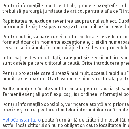
Pentru informațiile practice, titlul și primele paragrafe tre
trebui să parcurgă jumătate de articol pentru a afla ce îl int
Rapiditatea nu exclude revenirea asupra unui subiect. După p
informații depășite și păstrează articolul util pe întreaga 
Pentru public, valoarea unei platforme locale se vede în co
formată doar din momente excepționale, ci și din numeroase
ceea ce se întâmplă în comunitățile lor și despre proiectele
Informațiile despre utilități, transport și servicii publice s
sunt datele pe care cititorul le caută. Orice introducere prea
Pentru proiectele care durează mai mult, accesul rapid nu în
modificările apărute. O arhivă online bine structurată păstr
Multe anunțuri oficiale sunt formulate pentru specialiști sau
Termenii esențiali pot fi explicați, iar ordinea informației 
Pentru informațiile sensibile, verificarea atentă are priorit
precizie și cu respectarea limitelor informațiilor confirmat
HelloConstanta.ro
poate fi urmărită de cititori din localităț
astfel încât cititorul să nu fie obligat să caute localitatea în 