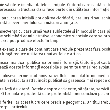
buie să ofere imediat datele esențiale. Cititorul care caută o
eresează. Structura clară face parte din utilitatea informației
ublicarea inițială pot apărea clarificări, prelungiri sau sch
durată a evenimentului sau măsurii anunțate.
nsecvența cu care urmărește subiectele și în modul în care pă
 schimbări administrative, economice și sociale care se prod
 care pot produce efecte în timp.
unt exemple clare de conținut care trebuie prezentat fără ocolur
 lungă reduce utilitatea unui astfel de articol.
seamnă doar publicarea primei informații. Cititorii pot căuta 
ează aceste informații accesibile și permite urmărirea evoluți
 folosesc termeni administrativi. Rolul unei platforme media e
poate fi refăcută astfel încât publicul să găsească mai repede 
ate față de viteză. Datele despre accidente, sănătate, servici
e. O formulare prudentă este preferabilă unei concluzii pe car
i diferite, iar acest lucru cere precizie geografică. Un titlu t
corpul articolului.