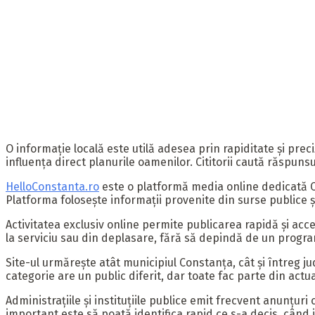
O informație locală este utilă adesea prin rapiditate și prec
influența direct planurile oamenilor. Cititorii caută răspunsu
HelloConstanta.ro
este o platformă media online dedicată Co
Platforma folosește informații provenite din surse publice 
Activitatea exclusiv online permite publicarea rapidă și acce
la serviciu sau din deplasare, fără să depindă de un progra
Site-ul urmărește atât municipiul Constanța, cât și întreg ju
categorie are un public diferit, dar toate fac parte din actua
Administrațiile și instituțiile publice emit frecvent anunțur
important este să poată identifica rapid ce s-a decis, când in