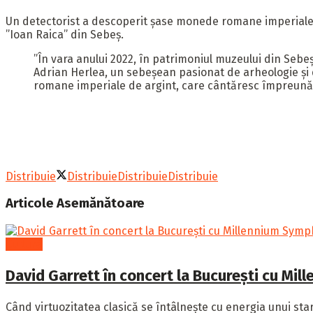
Un detectorist a descoperit șase monede romane imperiale de 
”Ioan Raica” din Sebeș.
”În vara anului 2022, în patrimoniul muzeului din Sebeş
Adrian Herlea, un sebeşean pasionat de arheologie şi d
romane imperiale de argint, care cântăresc împreună 15
Distribuie
Distribuie
Distribuie
Distribuie
Articole
Asemănătoare
Cultură
David Garrett în concert la Bucureșt
Când virtuozitatea clasică se întâlnește cu energia unui star