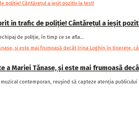
t in trafic de poliție! Cântărețul a ieșit poziti
hipaj de poliție, în timp ce se afla...
 a Mariei Tănase, și este mai frumoasă decât 
 muzical contemporan, reușind să capteze atenția publicului p
din întreaga lume, ținându-te la curent cu tot ce contează.