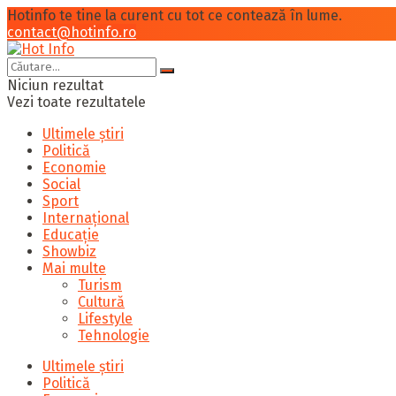
Hotinfo te tine la curent cu tot ce contează în lume.
contact@hotinfo.ro
Niciun rezultat
Vezi toate rezultatele
Ultimele știri
Politică
Economie
Social
Sport
Internațional
Educație
Showbiz
Mai multe
Turism
Cultură
Lifestyle
Tehnologie
Ultimele știri
Politică