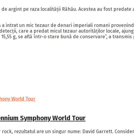
argint pe raza localității Răhău. Acestea au fost predate aut
 a intrat un mic tezaur de denari imperiali romani provenind 
etecţii, care a predat micul tezaur autorităţilor locale, ajun
,55 g, se află într-o stare bună de conservare”, a transmis 
i cu Millennium Symphony World Tour
 rock, rezultatul are un singur nume: David Garrett. Considerat