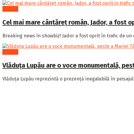
Cultură
Cel mai mare cântăreț român, Jador, a fost opri
Breaking news în showbiz! Jador a fost oprit în trafic de un ec
Cultură
Vlăduța Lupău are o voce monumentală, peste
Vlăduța Lupău reprezintă o prezență inegalabilă în peisajul
Publicația Hotinfo îți aduce cele mai importante informații 