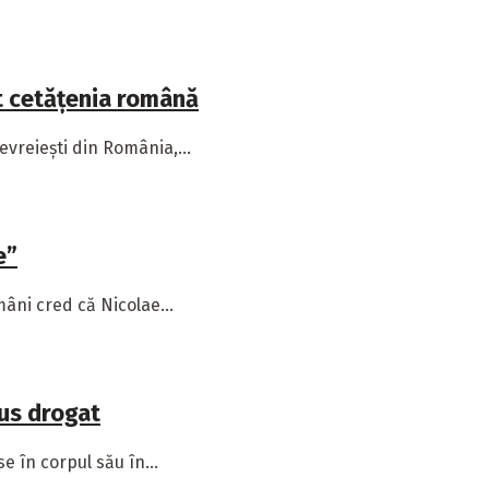
t cetățenia română
vreiești din România,...
e”
âni cred că Nicolae...
dus drogat
 în corpul său în...