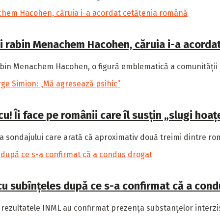
ui rabin Menachem Hacohen, căruia i-a acorda
abin Menachem Hacohen, o figură emblematică a comunității e
! Îi face pe românii care îl susțin „slugi hoaț
 sondajului care arată că aproximativ două treimi dintre rom
 cu subînțeles după ce s-a confirmat că a con
rezultatele INML au confirmat prezența substanțelor interzise