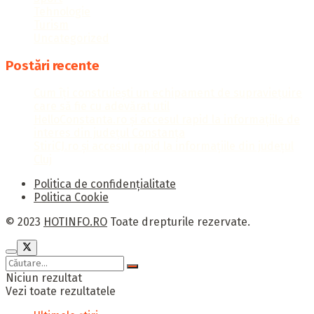
Tehnologie
Turism
Uncategorized
Postări recente
Cum îți construiești un echipament de supraviețuire
care să fie cu adevărat util
HelloConstanta.ro și accesul rapid la informațiile de
interes din județul Constanța
StiriCJ.ro și accesul rapid la informațiile din județul
Cluj
Politica de confidențialitate
Politica Cookie
© 2023
HOTINFO.RO
Toate drepturile rezervate.
Niciun rezultat
Vezi toate rezultatele