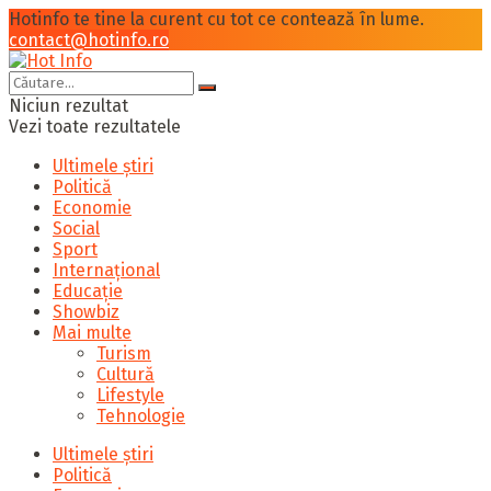
Hotinfo te tine la curent cu tot ce contează în lume.
contact@hotinfo.ro
Niciun rezultat
Vezi toate rezultatele
Ultimele știri
Politică
Economie
Social
Sport
Internațional
Educație
Showbiz
Mai multe
Turism
Cultură
Lifestyle
Tehnologie
Ultimele știri
Politică