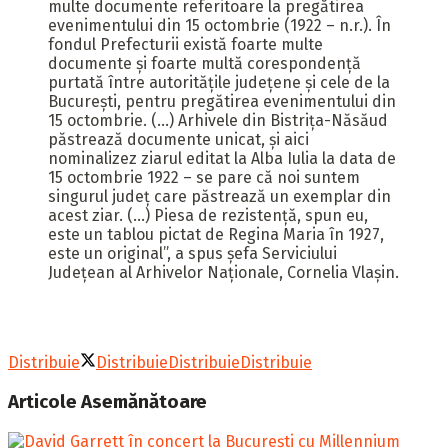
multe documente referitoare la pregătirea
evenimentului din 15 octombrie (1922 – n.r.). În
fondul Prefecturii există foarte multe
documente şi foarte multă corespondenţă
purtată între autorităţile judeţene şi cele de la
Bucureşti, pentru pregătirea evenimentului din
15 octombrie. (…) Arhivele din Bistriţa-Năsăud
păstrează documente unicat, şi aici
nominalizez ziarul editat la Alba Iulia la data de
15 octombrie 1922 – se pare că noi suntem
singurul judeţ care păstrează un exemplar din
acest ziar. (…) Piesa de rezistenţă, spun eu,
este un tablou pictat de Regina Maria în 1927,
este un original”, a spus şefa Serviciului
Judeţean al Arhivelor Naţionale, Cornelia Vlaşin.
Distribuie
Distribuie
Distribuie
Distribuie
Articole
Asemănătoare