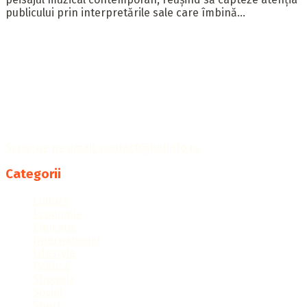
publicului prin interpretările sale care îmbină...
Publicația Hotinfo îți aduce cele mai importante informații
din întreaga lume, ținându-te la curent cu tot ce
contează.
Scrie-ne pe email: contact@hotinfo.ro
Categorii
Cultură
Economie
Educație
Internațional
Lifestyle
Politică
Showbiz
Social
Sport