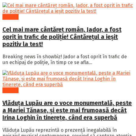
Cultură
Cel mai mare cântăreț român, Jador, a fost
oprit in trafic de poliție! Cântărețul a ieșit
pozitiv la test!
Breaking news în showbiz! Jador a fost oprit în trafic de
un echipaj de poliție, în timp ce se afla...
Cultură
Vlăduța Lupău are o voce monumentală, peste
a Mariei Tănase, și este mai frumoasă decât
Irina Loghin în tinerețe, când era superbă
Vlăduța Lupău reprezintă o prezență inegalabilă în
peisajul muzical contemporan, reușind să capteze atenția