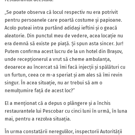
„Se poate observa că locul respectiv nu era potrivit
pentru persoanele care poartă costume și papioane.
Acolo puteai intra purtând adidași ieftini și o geacă
aleatorie. Din punctul meu de vedere, acea locație nu
era demnă să existe pe piață. Și spun asta sincer. Jur!
Putem confirma acest lucru de la un hotel din Brașov,
unde recepționerul a vrut să cheme ambulanța,
deoarece au încercat să îmi facă injecții și spălături cu
un furtun, ceea ce m-a speriat și am ales să îmi revin
singur. În acea situație, nu ar trebui să am o
nemulțumire față de acest loc?”
El a menționat că a depus o plângere și a închis
restaurantele lui Pescobar cu cinci luni în urmă, în luna
mai, pentru a rezolva situația.
În urma constatării neregulilor, inspectorii Autorității