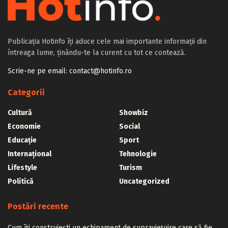
Publicația Hotinfo îți aduce cele mai importante informații din
întreaga lume, ținându-te la curent cu tot ce contează.
Scrie-ne pe email: contact@hotinfo.ro
Categorii
Cultură
Showbiz
Economie
Social
Educație
Sport
Internațional
Tehnologie
Lifestyle
Turism
Politică
Uncategorized
Postări recente
Cum îți construiești un echipament de supraviețuire care să fie