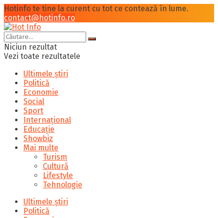
Hotinfo te tine la curent cu tot ce contează în lume.
contact@hotinfo.ro
Niciun rezultat
Vezi toate rezultatele
Ultimele știri
Politică
Economie
Social
Sport
Internațional
Educație
Showbiz
Mai multe
Turism
Cultură
Lifestyle
Tehnologie
Ultimele știri
Politică