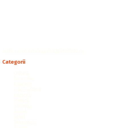
Publicația Hotinfo îți aduce cele mai importante informații
din întreaga lume, ținându-te la curent cu tot ce
contează.
Scrie-ne pe email: contact@hotinfo.ro
Categorii
Cultură
Economie
Educație
Internațional
Lifestyle
Politică
Showbiz
Social
Sport
Tehnologie
Turism