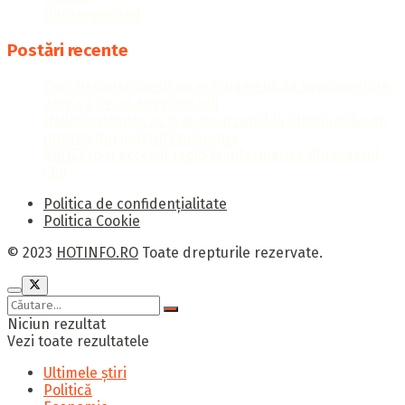
Uncategorized
Postări recente
Cum îți construiești un echipament de supraviețuire
care să fie cu adevărat util
HelloConstanta.ro și accesul rapid la informațiile de
interes din județul Constanța
StiriCJ.ro și accesul rapid la informațiile din județul
Cluj
Politica de confidențialitate
Politica Cookie
© 2023
HOTINFO.RO
Toate drepturile rezervate.
Niciun rezultat
Vezi toate rezultatele
Ultimele știri
Politică